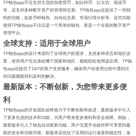
TP钱包app不仅支持主流的加密货币，如比特币、以太坊、瑞波币
等，还支持多种数字资产的管理和交易。TP钱包app还提供了一些独
特的功能，如多币种钱包、自动化交易、市场行情分析等。这些功能
使得TP钱包app不仅仅是一个简单的钱包，更是一个全面的数字资产
管理平台。
全球支持：适用于全球用户
TP钱包app的设计考虑到了全球用户的需求，支持多种语言和地区设
置，使得用户无论身处哪个国家和地区，都能轻松使用该应用。TP钱
包app还提供了24/7的客户支持服务，确保用户在使用过程中遇到任
何问题都能得到及时的解决。
最新版本：不断创新，为您带来更多便
利
TP钱包app的开发团队始终致力于不断创新和改进，最新版本中引入
了更多先进的技术和功能，为用户带来更多便利和安全保障。例如，
最新版本引入了钱包自动更新功能，用户无需手动操作即可享受到最
新的安全和功能升级。新版本还优化了应用的运行速度和稳定性，使