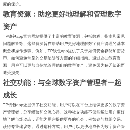
度的保护。
教育资源：助您更好地理解和管理数字
资产
TP钱包app官方网站提供了丰富的教育资源，包括教程、指南和常见
问题解答等。这些资源旨在帮助用户更好地理解数字资产管理的基本
概念和操作步骤。例如，TP钱包app提供了关于如何安全存储加密货
币、如何避免常见的交易陷阱等方面的详细指南。通过这些教育资
源，用户可以更加自信地管理他们的数字资产，避免因为缺乏知识而
遭受损失。
社交功能：与全球数字资产管理者一起
成长
TP钱包app还提供了社交功能，用户可以在平台上结识更多的数字资
产管理者，分享经验和交流心得。这种社交功能不仅能帮助用户更好
地了解市场动态，还能为用户提供更多的机会，例如参与群组交易、
获得专业建议等。通过这种方式，用户可以更快地成长为数字资产管