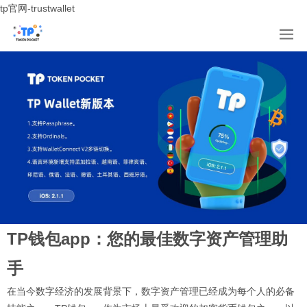
tp官网-trustwallet
TP钱包app：您的最佳数字资产管理助
手
在当今数字经济的发展背景下，数字资产管理已经成为每个人的必备