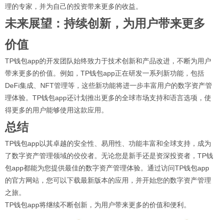
理的专家，并为自己的投资带来更多的收益。
未来展望：持续创新，为用户带来更多
价值
TP钱包app的开发团队始终致力于技术创新和产品改进，不断为用户
带来更多的价值。例如，TP钱包app正在研发一系列新功能，包括
DeFi集成、NFT管理等，这些新功能将进一步丰富用户的数字资产管
理体验。TP钱包app还计划推出更多的全球市场支持和语言选项，使
得更多的用户能够使用这款应用。
总结
TP钱包app以其卓越的安全性、易用性、功能丰富和全球支持，成为
了数字资产管理领域的佼佼者。无论您是新手还是资深投资者，TP钱
包app都能为您提供最佳的数字资产管理体验。通过访问TP钱包app
的官方网站，您可以下载最新版本的应用，并开始您的数字资产管理
之旅。
TP钱包app将继续不断创新，为用户带来更多的价值和便利。